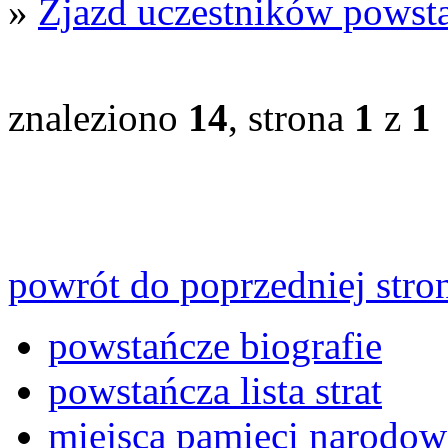
»
Zjazd uczestników powsta
znaleziono
14
, strona
1
z
1
powrót do poprzedniej stro
powstańcze biografie
powstańcza lista strat
miejsca pamięci narodow