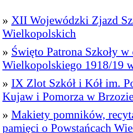
»
XII Wojewódzki Zjazd Sz
Wielkopolskich
»
Święto Patrona Szkoły w 
Wielkopolskiego 1918/19 
»
IX Zlot Szkół i Kół im. 
Kujaw i Pomorza w Brzozi
»
Makiety pomników, recyt
pamięci o Powstańcach Wie