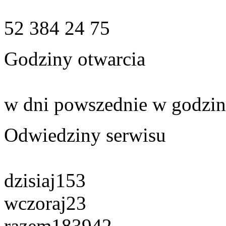
52 384 24 75
Godziny otwarcia
w dni powszednie w godzin
Odwiedziny serwisu
dzisiaj
153
wczoraj
23
razem
183942