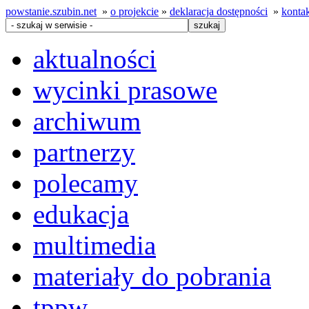
powstanie.szubin.net
»
o projekcie
»
deklaracja dostępności
»
konta
aktualności
wycinki prasowe
archiwum
partnerzy
polecamy
edukacja
multimedia
materiały do pobrania
tppw