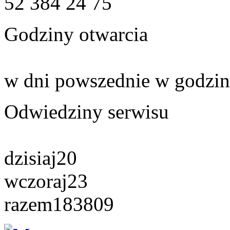
52 384 24 75
Godziny otwarcia
w dni powszednie w godzin
Odwiedziny serwisu
dzisiaj
20
wczoraj
23
razem
183809