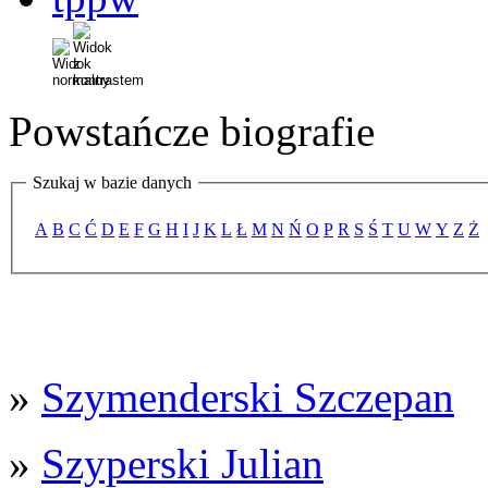
Powstańcze biografie
Szukaj w bazie danych
A
B
C
Ć
D
E
F
G
H
I
J
K
L
Ł
M
N
Ń
O
P
R
S
Ś
T
U
W
Y
Z
Ż
»
Szymenderski Szczepan
»
Szyperski Julian