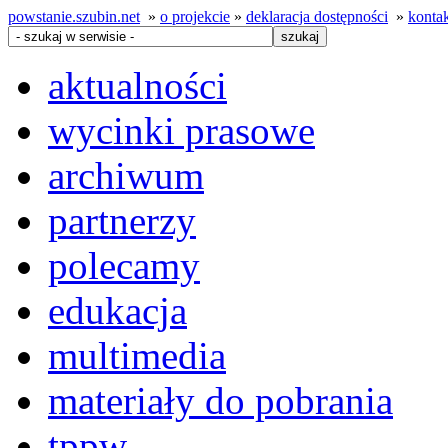
powstanie.szubin.net
»
o projekcie
»
deklaracja dostępności
»
konta
aktualności
wycinki prasowe
archiwum
partnerzy
polecamy
edukacja
multimedia
materiały do pobrania
tppw