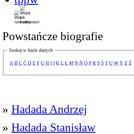
Powstańcze biografie
Szukaj w bazie danych
A
B
C
Ć
D
E
F
G
H
I
J
K
L
Ł
M
N
Ń
O
P
R
S
Ś
T
U
W
Y
Z
Ż
»
Hadada Andrzej
»
Hadada Stanisław