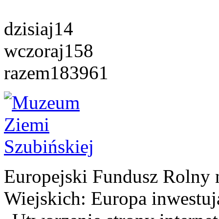
dzisiaj
14
wczoraj
158
razem
183961
Europejski Fundusz Rolny 
Wiejskich: Europa inwestuj