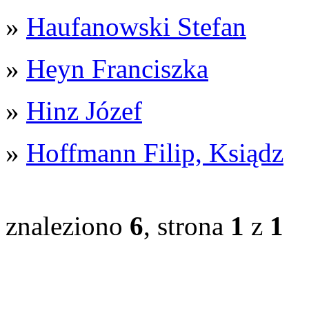
»
Haufanowski Stefan
»
Heyn Franciszka
»
Hinz Józef
»
Hoffmann Filip, Ksiądz
znaleziono
6
, strona
1
z
1