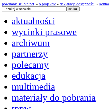
powstanie.szubin.net
»
o projekcie
»
deklaracja dostępności
»
konta
aktualności
wycinki prasowe
archiwum
partnerzy
polecamy
edukacja
multimedia
materiały do pobrania
tppw