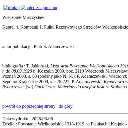
Wieczorek Mieczysław
Kapral 4. Kompanii 1. Pułku Rezerwowego Strzelców Wielkopolskich
autor publikacji
: Piotr S. Adamczewski
bibliografia
: T. Jabłoński,
Lista strat Powstania Wielkopolskiego 19
r. do 08.03.1920 r.
, Koszalin 2009, poz. 2110 Wieczorek Mieczysław;
Poznań 2003, s. 63 (podany jako N. N.); P. Adamczewski,
Wieczorek
Sępólno Krajeńskie 2009, s. 226-227; P. Adamczewski,
Rynarzewo w 
Rynarzewie
, [w:]
Duch i czas. Materiały do dziejów historii Szubina i
powrót do poprzedniej strony
|
do góry
Data wydruku : 2026-08-06
Źródło : Powstanie Wielkopolskie 1918-1919 na Pałukach i Krajnie - l