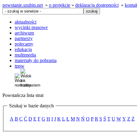
powstanie.szubin.net
»
o projekcie
»
deklaracja dostępności
»
konta
aktualności
wycinki prasowe
archiwum
partnerzy
polecamy
edukacja
multimedia
materiały do pobrania
tppw
Powstańcza lista strat
Szukaj w bazie danych
A
B
C
Ć
D
E
F
G
H
I
J
K
L
Ł
M
N
Ń
O
P
R
S
Ś
T
U
W
Y
Z
Ż