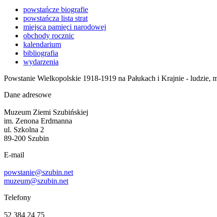
powstańcze biografie
powstańcza lista strat
miejsca pamięci narodowej
obchody rocznic
kalendarium
bibliografia
wydarzenia
Powstanie Wielkopolskie 1918-1919 na Pałukach i Krajnie - ludzie,
Dane adresowe
Muzeum Ziemi Szubińskiej
im. Zenona Erdmanna
ul. Szkolna 2
89-200 Szubin
E-mail
powstanie@szubin.net
muzeum@szubin.net
Telefony
52 384 24 75