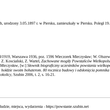
, urodzony 3.05.1897 r. w Piersku, zamieszkały w Piersku. Poległ 
18/1919
, Warszawa 1936, poz. 1596 Wieczorek Mieczysław; W. Olszews
 Z. Kosciański, Z. Wartel,
Zachowane mogiły Powstańców Wielkopolski
 Mieczysław
, [w:]
Słownik biograficzny uczestników powstania wielkop
hołdzie swoim bohaterom. 80 rocznica budowy i odsłonięcia pomnika
 okolicy
, Szubin 2006, t. 2, s. 16-21.
udzie, miejsca, wydarzenia - https://powstanie.szubin.net