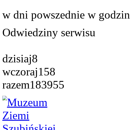
w dni powszednie w godzin
Odwiedziny serwisu
dzisiaj
8
wczoraj
158
razem
183955