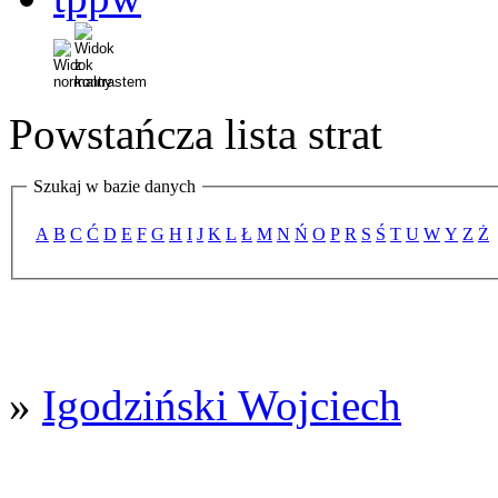
Powstańcza lista strat
Szukaj w bazie danych
A
B
C
Ć
D
E
F
G
H
I
J
K
L
Ł
M
N
Ń
O
P
R
S
Ś
T
U
W
Y
Z
Ż
»
Igodziński Wojciech