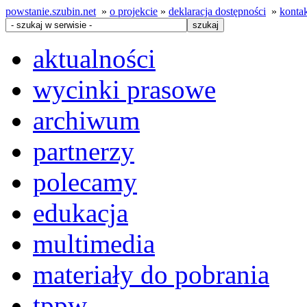
powstanie.szubin.net
»
o projekcie
»
deklaracja dostępności
»
konta
aktualności
wycinki prasowe
archiwum
partnerzy
polecamy
edukacja
multimedia
materiały do pobrania
tppw