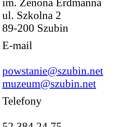
im. Zenona Erdmanna
ul. Szkolna 2
89-200 Szubin
E-mail
powstanie@szubin.net
muzeum@szubin.net
Telefony
52 384 24 75