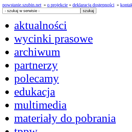
powstanie.szubin.net
»
o projekcie
»
deklaracja dostępności
»
konta
aktualności
wycinki prasowe
archiwum
partnerzy
polecamy
edukacja
multimedia
materiały do pobrania
tppw