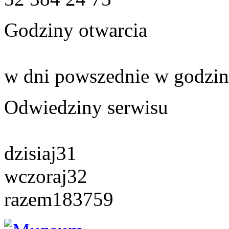
Godziny otwarcia
w dni powszednie w godzin
Odwiedziny serwisu
dzisiaj
31
wczoraj
32
razem
183759