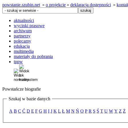
powstanie.szubin.net
»
o projekcie
»
deklaracja dostępności
»
konta
aktualności
wycinki prasowe
archiwum
partnerzy
polecamy
edukacja
multimedia
materiały do pobrania
tppw
Powstańcze biografie
Szukaj w bazie danych
A
B
C
Ć
D
E
F
G
H
I
J
K
L
Ł
M
N
Ń
O
P
R
S
Ś
T
U
W
Y
Z
Ż