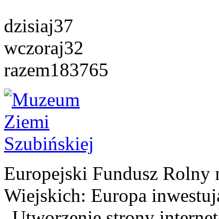
dzisiaj
37
wczoraj
32
razem
183765
Europejski Fundusz Rolny 
Wiejskich: Europa inwestuj
„Utworzenie strony interne