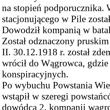
na stopień podporucznika. 
stacjonującego w Pile zosta
Dowodził kompanią w batal
Został odznaczony pruskim
II. 30.12.1918 r. został zde
wrócił do Wągrowca, gdzie 
konspiracyjnych.
Po wybuchu Powstania Wiel
wstąpił w szeregi powstańcó
dowódcą 2. kompanii wągrow