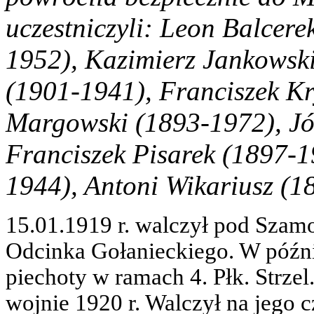
uczestniczyli: Leon Balcer
1952), Kazimierz Jankowsk
(1901-1941), Franciszek K
Margowski (1893-1972), Józ
Franciszek Pisarek (1897-1
1944), Antoni Wikariusz (
15.01.1919 r. walczył pod Szam
Odcinka Gołanieckiego. W późni
piechoty w ramach 4. Płk. Strzel
wojnie 1920 r. Walczył na jego c