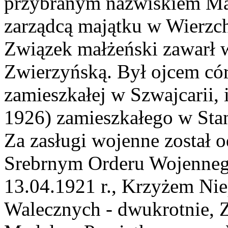
przybranym nazwiskiem Mak
zarządcą majątku w Wierzc
Związek małżeński zawarł 
Zwierzyńską. Był ojcem cór
zamieszkałej w Szwajcarii, 
1926) zamieszkałego w Sta
Za zasługi wojenne został 
Srebrnym Orderu Wojennego 
13.04.1921 r., Krzyżem Ni
Walecznych - dwukrotnie, 