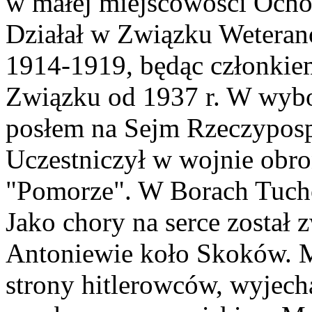
w małej miejscowości Och
Działał w Związku Wetera
1914-1919, będąc członki
Związku od 1937 r. W wybo
posłem na Sejm Rzeczypospo
Uczestniczył w wojnie obro
"Pomorze". W Borach Tuchol
Jako chory na serce został 
Antoniewie koło Skoków. M
strony hitlerowców, wyjech