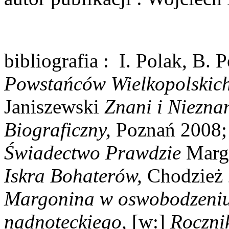
bibliografia
: I. Polak, B. 
Powstańców Wielkopolskic
Janiszewski
Znani i Niezna
Biograficzny,
Poznań 2008;
Świadectwo Prawdzie
Margo
Iskra Bohaterów,
Chodzież
Margonina w oswobodzeniu
nadnoteckiego,
[w:]
Roczni