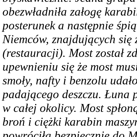
obezwładniła załogę karab
posterunek a następnie śpią
Niemców, znajdujących si
(restauracji). Most został 
upewnieniu się że most musi
smoły, nafty i benzolu udał
padającego deszczu. Łuna 
w całej okolicy. Most spłon
broń i ciężki karabin masz
powróciła bezpiecznie do M