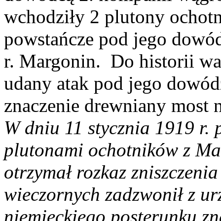
wchodziły 2 plutony ochot
powstańcze pod jego dowód
r. Margonin. Do historii w
udany atak pod jego dowód
znaczenie drewniany most n
W dniu 11 stycznia 1919 r.
plutonami ochotników z M
otrzymał rozkaz zniszczeni
wieczornych zadzwonił z u
niemieckiego posterunku zn