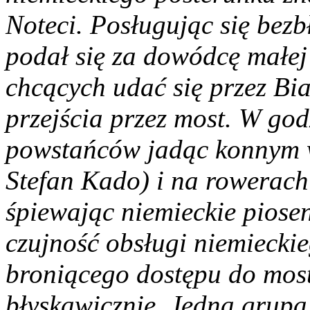
Noteci. Posługując się bezb
podał się za dowódcę małej
chcących udać się przez Biał
przejścia przez most. W go
powstańców jadąc konnym w
Stefan Kado) i na rowerach 
śpiewając niemieckie piosen
czujność obsługi niemieck
broniącego dostępu do most
błyskawicznie. Jedna grupa