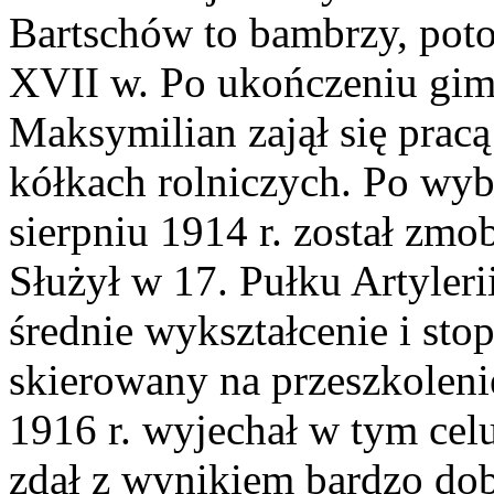
Bartschów to bambrzy, pot
XVII w. Po ukończeniu g
Maksymilian zajął się pracą 
kółkach rolniczych. Po wy
sierpniu 1914 r. został zmo
Służył w 17. Pułku Artyler
średnie wykształcenie i stop
skierowany na przeszkoleni
1916 r. wyjechał w tym cel
zdał z wynikiem bardzo do