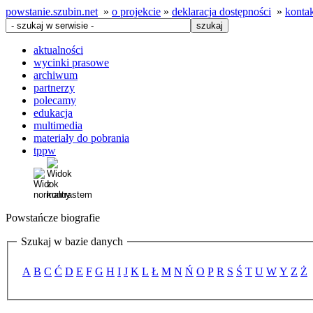
powstanie.szubin.net
»
o projekcie
»
deklaracja dostępności
»
konta
aktualności
wycinki prasowe
archiwum
partnerzy
polecamy
edukacja
multimedia
materiały do pobrania
tppw
Powstańcze biografie
Szukaj w bazie danych
A
B
C
Ć
D
E
F
G
H
I
J
K
L
Ł
M
N
Ń
O
P
R
S
Ś
T
U
W
Y
Z
Ż