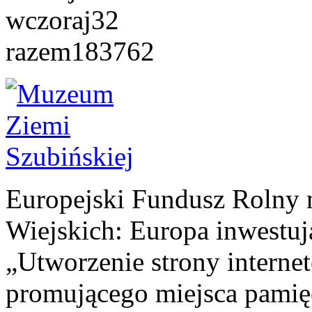
wczoraj
32
razem
183762
Europejski Fundusz Rolny 
Wiejskich: Europa inwestuj
„Utworzenie strony interne
promującego miejsca pamię