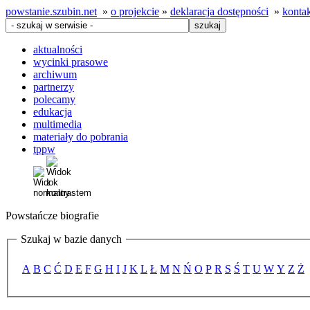
powstanie.szubin.net
»
o projekcie
»
deklaracja dostępności
»
konta
aktualności
wycinki prasowe
archiwum
partnerzy
polecamy
edukacja
multimedia
materiały do pobrania
tppw
Powstańcze biografie
Szukaj w bazie danych
A
B
C
Ć
D
E
F
G
H
I
J
K
L
Ł
M
N
Ń
O
P
R
S
Ś
T
U
W
Y
Z
Ż