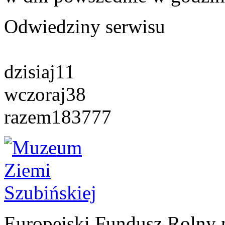
Odwiedziny serwisu
dzisiaj
11
wczoraj
38
razem
183777
Europejski Fundusz Rolny 