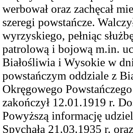
werbował oraz zachęcał mi
szeregi powstańcze. Walczył
wyrzyskiego, pełniąc służbę
patrolową i bojową m.in. u
Białośliwia i Wysokie w dn
powstańczym oddziale z Bi
Okręgowego Powstańczego
zakończył 12.01.1919 r. Dos
Powyższą informację udziel
Spychała 21.03.1935 r. oraz