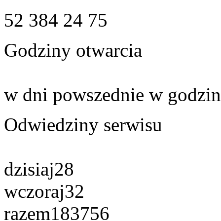
52 384 24 75
Godziny otwarcia
w dni powszednie w godzin
Odwiedziny serwisu
dzisiaj
28
wczoraj
32
razem
183756