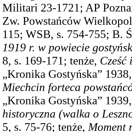
Militari 23-1721; AP Pozna
Zw. Powstańców Wielkopols
115; WSB, s. 754-755; B. Ś
1919 r. w powiecie gostyńs
8, s. 169-171; tenże,
Cześć 
„Kronika Gostyńska” 1938, 
Miechcin forteca powstańcó
„Kronika Gostyńska” 1939, n
historyczna (walka o Leszn
5, s. 75-76; tenże,
Moment r