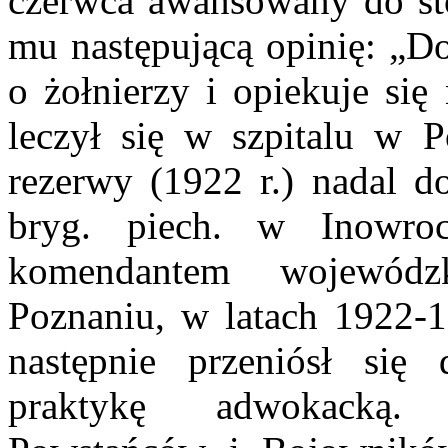
czerwca awansowany do sto
mu następującą opinię: „D
o żołnierzy i opiekuje się
leczył się w szpitalu w P
rezerwy (1922 r.) nadal do
bryg. piech. w Inowro
komendantem wojewódz
Poznaniu, w latach 1922-
następnie przeniósł się
praktykę adwokacką. 