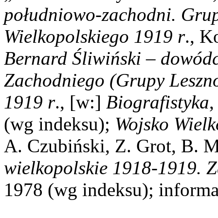
południowo-zachodni. Gru
Wielkopolskiego 1919 r
., K
Bernard Śliwiński – dowód
Zachodniego (Grupy Leszno
1919 r
., [w:]
Biografistyka
,
(wg indeksu);
Wojsko Wielk
A. Czubiński, Z. Grot, B. 
wielkopolskie 1918-1919. Z
1978 (wg indeksu); informa