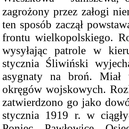
zagrożony przez załogi ni
ten sposób zaczął powstaw
frontu wielkopolskiego. R
wysyłając patrole w kie
stycznia Śliwiński wyjech
asygnaty na broń. Miał
okręgów wojskowych. Rozk
zatwierdzono go jako dow
stycznia 1919 r. w ciągł
Poniec, Pawłowice, Osie