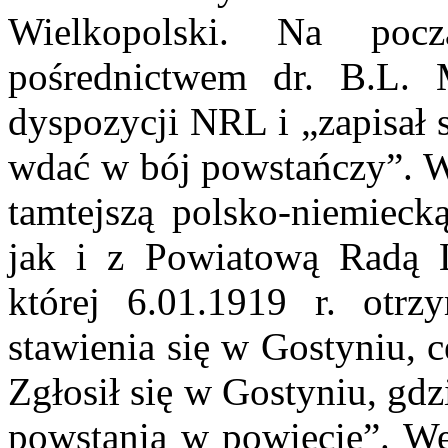
Wielkopolski. Na poc
pośrednictwem dr. B.L. M
dyspozycji NRL i „zapisał s
wdać w bój powstańczy”. W
tamtejszą polsko-niemieck
jak i z Powiatową Radą 
której 6.01.1919 r. otrz
stawienia się w Gostyniu, c
Zgłosił się w Gostyniu, gd
powstania w powiecie”. We