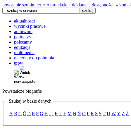
powstanie.szubin.net
»
o projekcie
»
deklaracja dostępności
»
konta
aktualności
wycinki prasowe
archiwum
partnerzy
polecamy
edukacja
multimedia
materiały do pobrania
tppw
Powstańcze biografie
Szukaj w bazie danych
A
B
C
Ć
D
E
F
G
H
I
J
K
L
Ł
M
N
Ń
O
P
R
S
Ś
T
U
W
Y
Z
Ż