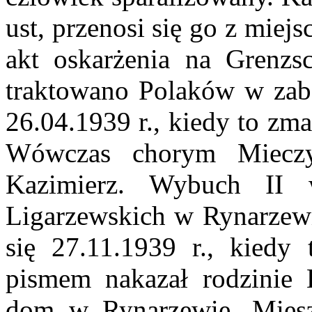
ust, przenosi się go z miej
akt oskarżenia na Grenzs
traktowano Polaków w zab
26.04.1939 r., kiedy to zm
Wówczas chorym Mieczy
Kazimierz. Wybuch II w
Ligarzewskich w Rynarzewie
się 27.11.1939 r., kiedy 
pismem nakazał rodzinie 
dom w Rynarzewie. Mieszk