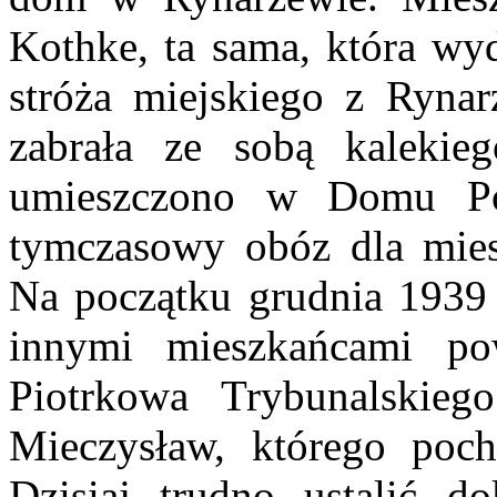
Kothke, ta sama, która wy
stróża miejskiego z Ryna
zabrała ze sobą kalekie
umieszczono w Domu Po
tymczasowy obóz dla mies
Na początku grudnia 1939 
innymi mieszkańcami po
Piotrkowa Trybunalskieg
Mieczysław, którego poc
Dzisiaj trudno ustalić d