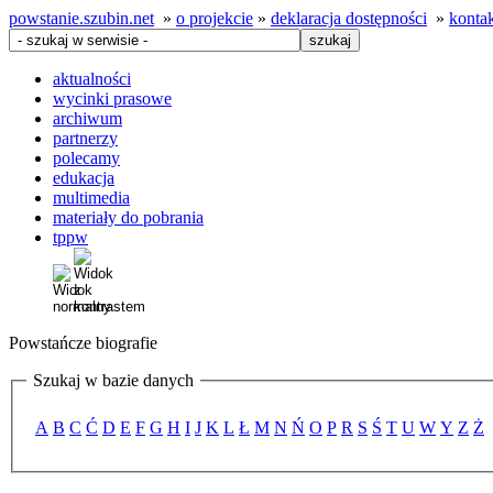
powstanie.szubin.net
»
o projekcie
»
deklaracja dostępności
»
konta
aktualności
wycinki prasowe
archiwum
partnerzy
polecamy
edukacja
multimedia
materiały do pobrania
tppw
Powstańcze biografie
Szukaj w bazie danych
A
B
C
Ć
D
E
F
G
H
I
J
K
L
Ł
M
N
Ń
O
P
R
S
Ś
T
U
W
Y
Z
Ż