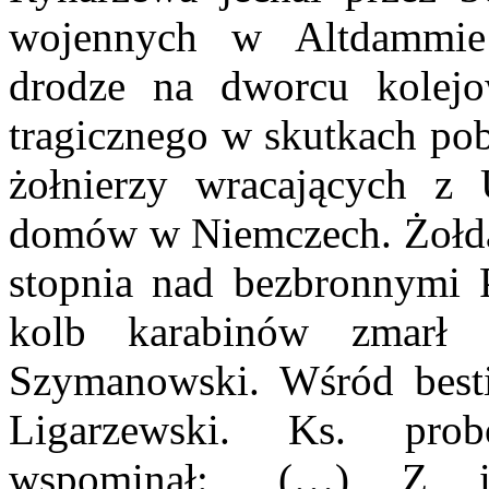
wojennych w Altdammie
drodze na dworcu kolej
tragicznego w skutkach pob
żołnierzy wracających z
domów w Niemczech. Żołdac
stopnia nad bezbronnymi P
kolb karabinów zmarł 
Szymanowski. Wśród besti
Ligarzewski. Ks. pro
wspominał: „(…) Z in