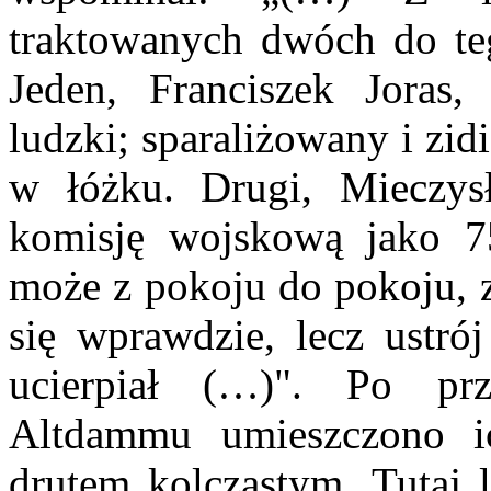
traktowanych dwóch do teg
Jeden, Franciszek Joras
ludzki; sparaliżowany i zid
w łóżku. Drugi, Mieczys
komisję wojskową jako 75
może z pokoju do pokoju, z
się wprawdzie, lecz ustró
ucierpiał (…)". Po prz
Altdammu umieszczono 
drutem kolczastym. Tutaj 