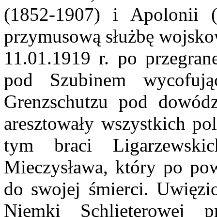
(1852-1907) i Apolonii 
przymusową służbę wojskow
11.01.1919 r. po przegrane
pod Szubinem wycofując
Grenzschutzu pod dowódz
aresztowały wszystkich po
tym braci Ligarzewski
Mieczysława, który po pow
do swojej śmierci. Uwięzi
Niemki Schlieterowej 