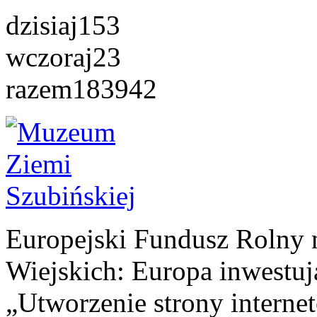
dzisiaj
153
wczoraj
23
razem
183942
Europejski Fundusz Rolny 
Wiejskich: Europa inwestuj
„Utworzenie strony interne