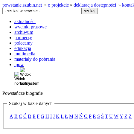
powstanie.szubin.net
»
o projekcie
»
deklaracja dostępności
»
konta
aktualności
wycinki prasowe
archiwum
partnerzy
polecamy
edukacja
multimedia
materiały do pobrania
tppw
Powstańcze biografie
Szukaj w bazie danych
A
B
C
Ć
D
E
F
G
H
I
J
K
L
Ł
M
N
Ń
O
P
R
S
Ś
T
U
W
Y
Z
Ż