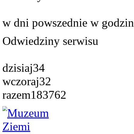
w dni powszednie w godzin
Odwiedziny serwisu
dzisiaj
34
wczoraj
32
razem
183762