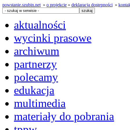
powstanie.szubin.net
»
o projekcie
»
deklaracja dostępności
»
konta
aktualności
wycinki prasowe
archiwum
partnerzy
polecamy
edukacja
multimedia
materiały do pobrania
tppw