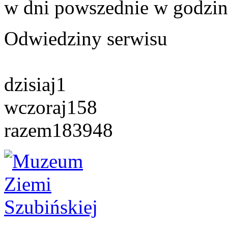
w dni powszednie w godzin
Odwiedziny serwisu
dzisiaj
1
wczoraj
158
razem
183948