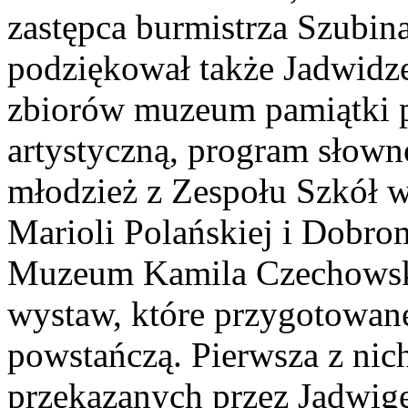
zastępca burmistrza Szubin
podziękował także Jadwidz
zbiorów muzeum pamiątki p
artystyczną, program słow
młodzież z Zespołu Szkół 
Marioli Polańskiej i Dobro
Muzeum Kamila Czechowska
wystaw, które przygotowane
powstańczą. Pierwsza z nic
przekazanych przez Jadwig