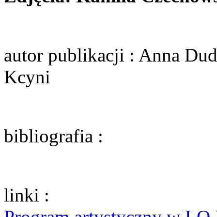
autor publikacji
: Anna Dud
Kcyni
bibliografia
:
linki
:
Program artystyczny w LO 