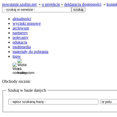
powstanie.szubin.net
»
o projekcie
»
deklaracja dostępności
»
konta
aktualności
wycinki prasowe
archiwum
partnerzy
polecamy
edukacja
multimedia
materiały do pobrania
tppw
Obchody rocznic
Szukaj w bazie danych