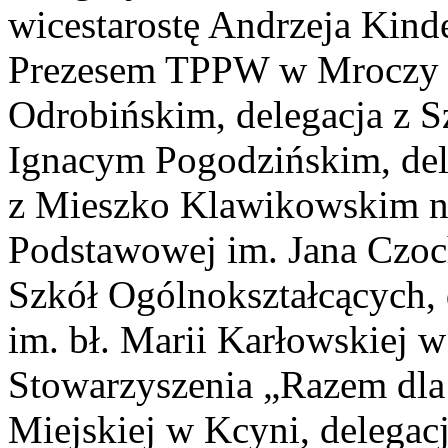
wicestarostę Andrzeja Kind
Prezesem TPPW w Mroczy 
Odrobińskim, delegacja z S
Ignacym Pogodzińskim, de
z Mieszko Klawikowskim na
Podstawowej im. Jana Czoch
Szkół Ogólnokształcących,
im. bł. Marii Karłowskiej 
Stowarzyszenia „Razem dla
Miejskiej w Kcyni, delegac