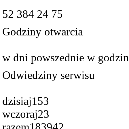
52 384 24 75
Godziny otwarcia
w dni powszednie w godzin
Odwiedziny serwisu
dzisiaj
153
wczoraj
23
razem
183942