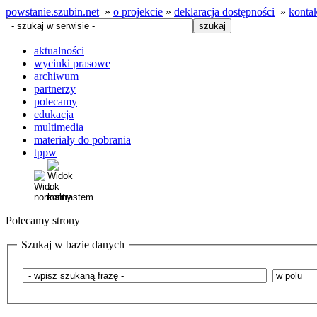
powstanie.szubin.net
»
o projekcie
»
deklaracja dostępności
»
konta
aktualności
wycinki prasowe
archiwum
partnerzy
polecamy
edukacja
multimedia
materiały do pobrania
tppw
Polecamy strony
Szukaj w bazie danych