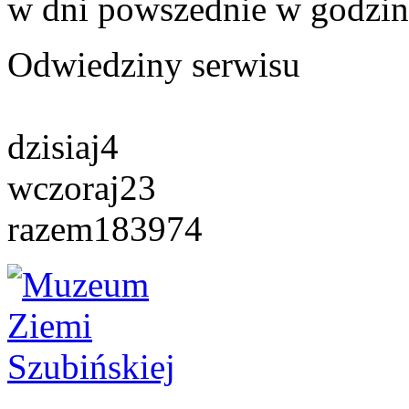
w dni powszednie w godzin
Odwiedziny serwisu
dzisiaj
4
wczoraj
23
razem
183974