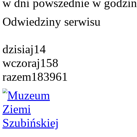
w dni powszednie w godzin
Odwiedziny serwisu
dzisiaj
14
wczoraj
158
razem
183961