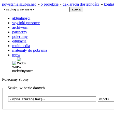
powstanie.szubin.net
»
o projekcie
»
deklaracja dostępności
»
konta
aktualności
wycinki prasowe
archiwum
partnerzy
polecamy
edukacja
multimedia
materiały do pobrania
tppw
Polecamy strony
Szukaj w bazie danych