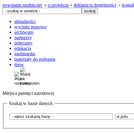
powstanie.szubin.net
»
o projekcie
»
deklaracja dostępności
»
konta
aktualności
wycinki prasowe
archiwum
partnerzy
polecamy
edukacja
multimedia
materiały do pobrania
tppw
Miejsca pamięci narodowej
Szukaj w bazie danych