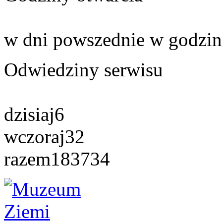
w dni powszednie w godzin
Odwiedziny serwisu
dzisiaj
6
wczoraj
32
razem
183734