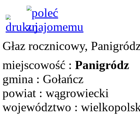
Głaz rocznicowy, Panigród
miejscowość :
Panigródz
gmina : Gołańcz
powiat : wągrowiecki
województwo : wielkopols