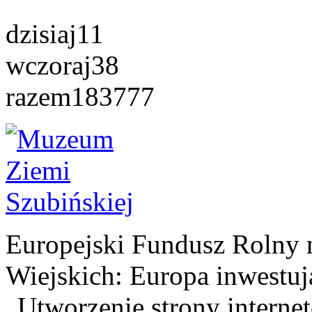
dzisiaj
11
wczoraj
38
razem
183777
Europejski Fundusz Rolny 
Wiejskich: Europa inwestuj
„Utworzenie strony interne