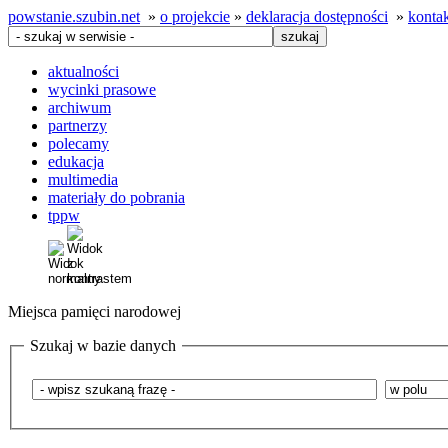
powstanie.szubin.net
»
o projekcie
»
deklaracja dostępności
»
konta
aktualności
wycinki prasowe
archiwum
partnerzy
polecamy
edukacja
multimedia
materiały do pobrania
tppw
Miejsca pamięci narodowej
Szukaj w bazie danych