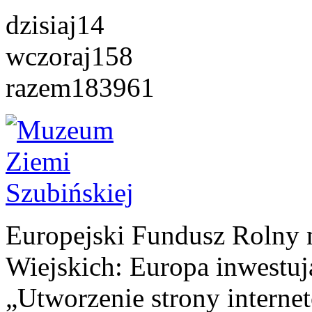
dzisiaj
14
wczoraj
158
razem
183961
Europejski Fundusz Rolny 
Wiejskich: Europa inwestuj
„Utworzenie strony interne