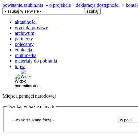
powstanie.szubin.net
»
o projekcie
»
deklaracja dostępności
»
konta
aktualności
wycinki prasowe
archiwum
partnerzy
polecamy
edukacja
multimedia
materiały do pobrania
tppw
Miejsca pamięci narodowej
Szukaj w bazie danych