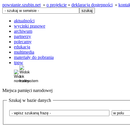
powstanie.szubin.net
»
o projekcie
»
deklaracja dostępności
»
konta
aktualności
wycinki prasowe
archiwum
partnerzy
polecamy
edukacja
multimedia
materiały do pobrania
tppw
Miejsca pamięci narodowej
Szukaj w bazie danych