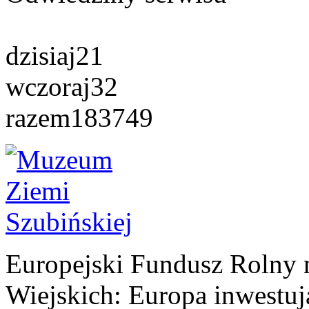
dzisiaj
21
wczoraj
32
razem
183749
Europejski Fundusz Rolny 
Wiejskich: Europa inwestuj