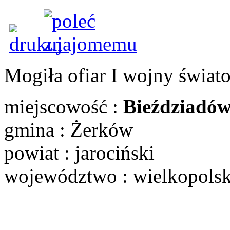
Mogiła ofiar I wojny świat
miejscowość :
Bieździadó
gmina : Żerków
powiat : jarociński
województwo : wielkopols