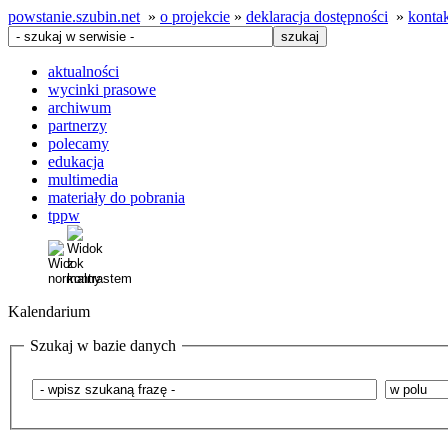
powstanie.szubin.net
»
o projekcie
»
deklaracja dostępności
»
konta
aktualności
wycinki prasowe
archiwum
partnerzy
polecamy
edukacja
multimedia
materiały do pobrania
tppw
Kalendarium
Szukaj w bazie danych