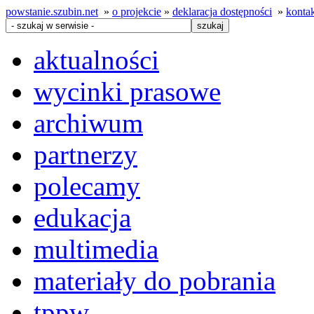
powstanie.szubin.net
»
o projekcie
»
deklaracja dostępności
»
konta
aktualności
wycinki prasowe
archiwum
partnerzy
polecamy
edukacja
multimedia
materiały do pobrania
tppw