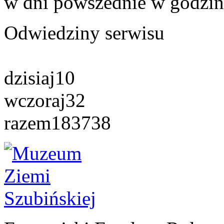
w dni powszednie w godzin
Odwiedziny serwisu
dzisiaj
10
wczoraj
32
razem
183738