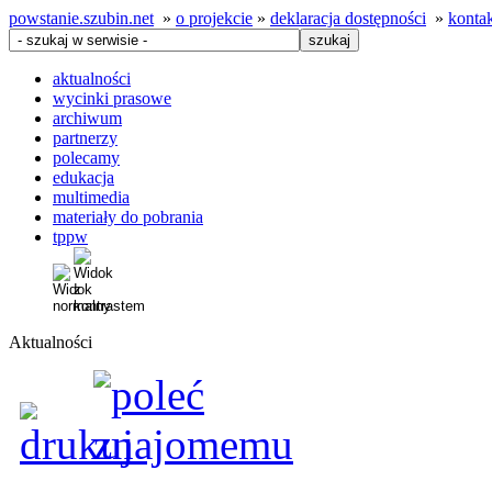
powstanie.szubin.net
»
o projekcie
»
deklaracja dostępności
»
konta
aktualności
wycinki prasowe
archiwum
partnerzy
polecamy
edukacja
multimedia
materiały do pobrania
tppw
Aktualności