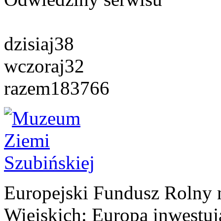
dzisiaj
38
wczoraj
32
razem
183766
Europejski Fundusz Rolny 
Wiejskich: Europa inwestuj