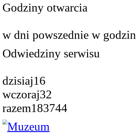
Godziny otwarcia
w dni powszednie w godzin
Odwiedziny serwisu
dzisiaj
16
wczoraj
32
razem
183744