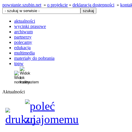
powstanie.szubin.net
»
o projekcie
»
deklaracja dostępności
»
konta
aktualności
wycinki prasowe
archiwum
partnerzy
polecamy
edukacja
multimedia
materiały do pobrania
tppw
Aktualności