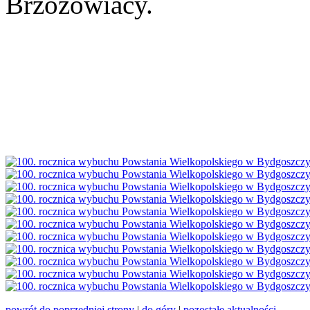
Brzozowiacy.
powrót do poprzedniej strony
|
do góry
|
pozostałe aktualności