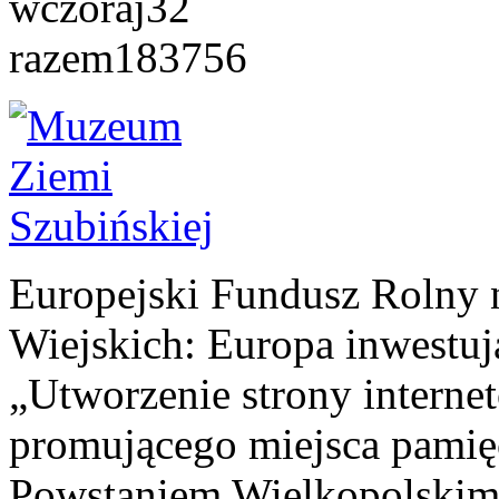
wczoraj
32
razem
183756
Europejski Fundusz Rolny 
Wiejskich: Europa inwestuj
„Utworzenie strony interne
promującego miejsca pamię
Powstaniem Wielkopolskim