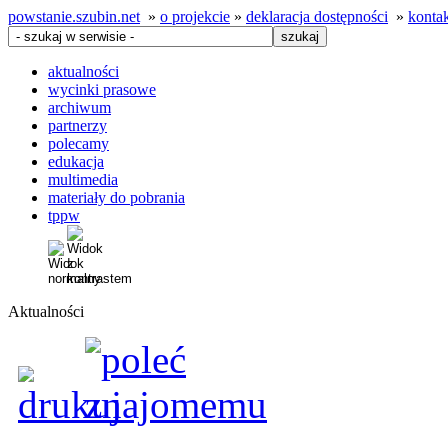
powstanie.szubin.net
»
o projekcie
»
deklaracja dostępności
»
konta
aktualności
wycinki prasowe
archiwum
partnerzy
polecamy
edukacja
multimedia
materiały do pobrania
tppw
Aktualności