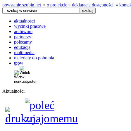
powstanie.szubin.net
»
o projekcie
»
deklaracja dostępności
»
konta
aktualności
wycinki prasowe
archiwum
partnerzy
polecamy
edukacja
multimedia
materiały do pobrania
tppw
Aktualności