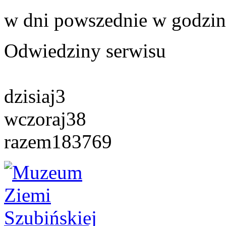
w dni powszednie w godzin
Odwiedziny serwisu
dzisiaj
3
wczoraj
38
razem
183769