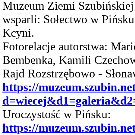
Muzeum Ziemi Szubińskiej
wsparli: Sołectwo w Pińsk
Kcyni.
Fotorelacje autorstwa: Mari
Bembenka, Kamili Czechow
Rajd Rozstrzębowo - Słona
https://muzeum.szubin.ne
d=wiecej&d1=galeria&d2
Uroczystość w Pińsku:
https://muzeum.szubin.ne