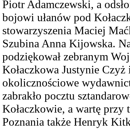
Piotr Adamczewski, a odsło
bojowi ułanów pod Kołaczk
stowarzyszenia Maciej Maćk
Szubina Anna Kijowska. Na
podziękował zebranym Wojci
Kołaczkowa Justynie Czyż 
okolicznościowe wydawnict
zabrakło pocztu sztandaro
Kołaczkowie, a wartę przy t
Poznania także Henryk Kit