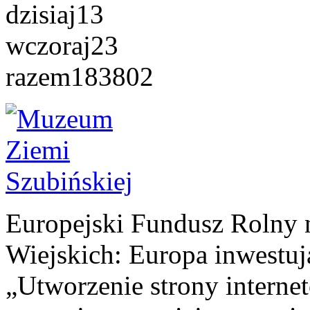
dzisiaj
13
wczoraj
23
razem
183802
Europejski Fundusz Rolny 
Wiejskich: Europa inwestuj
„Utworzenie strony interne