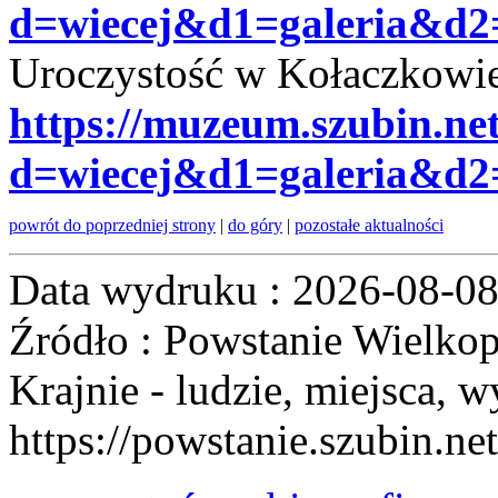
d=wiecej&d1=galeria&d2
Uroczystość w Kołaczkowi
https://muzeum.szubin.ne
d=wiecej&d1=galeria&d2
powrót do poprzedniej strony
|
do góry
|
pozostałe aktualności
Data wydruku : 2026-08-0
Źródło : Powstanie Wielkop
Krajnie - ludzie, miejsca, w
https://powstanie.szubin.net