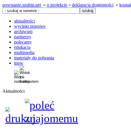
powstanie.szubin.net
»
o projekcie
»
deklaracja dostępności
»
konta
aktualności
wycinki prasowe
archiwum
partnerzy
polecamy
edukacja
multimedia
materiały do pobrania
tppw
Aktualności